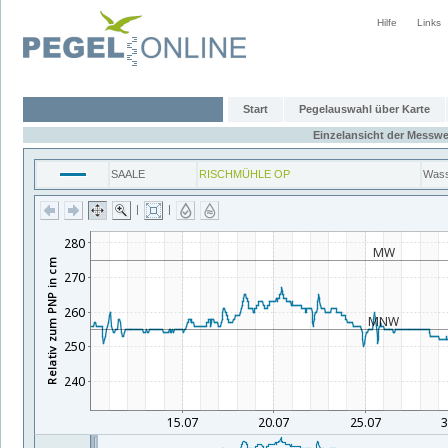
Hilfe
Links
Start
Pegelauswahl über Karte
Einzelansicht der Messwe
SAALE
RISCHMÜHLE OP
Wass
|
|