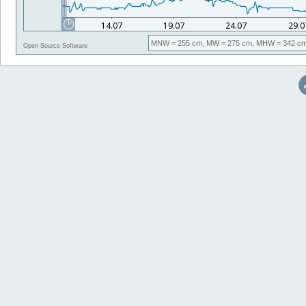
MNW
= 255 cm,
MW
= 275 cm,
MHW
= 342 cm
Open Source Software