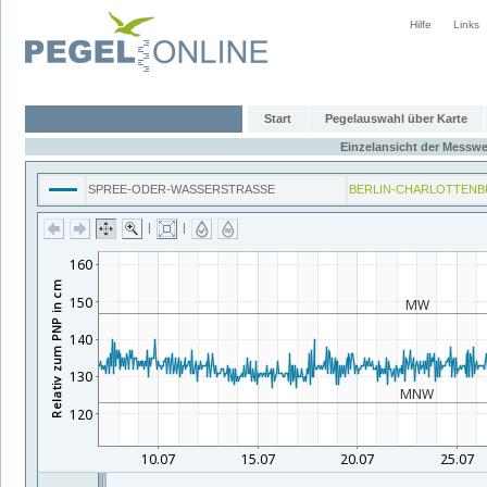
Hilfe
Links
Start
Pegelauswahl über Karte
Einzelansicht der Messwe
SPREE-ODER-WASSERSTRASSE
BERLIN-CHARLOTTENB
|
|