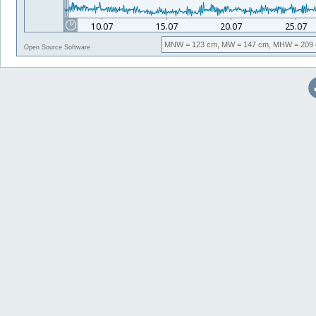
MNW
= 123 cm,
MW
= 147 cm,
MHW
= 209 
Open Source Software