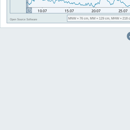
MNW
= 76 cm,
MW
= 129 cm,
MHW
= 218 
Open Source Software