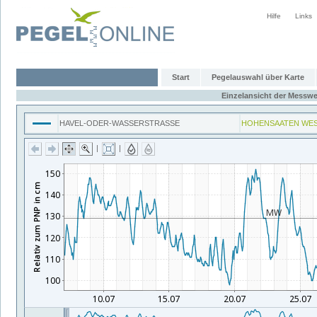
Hilfe
Links
Start
Pegelauswahl über Karte
Einzelansicht der Messwe
HAVEL-ODER-WASSERSTRASSE
HOHENSAATEN WES
|
|