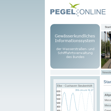
Start
Newsle
Sta
Elbe - Cuxhaven Steubenhöft
Allg
Mess
Mess
Gewä