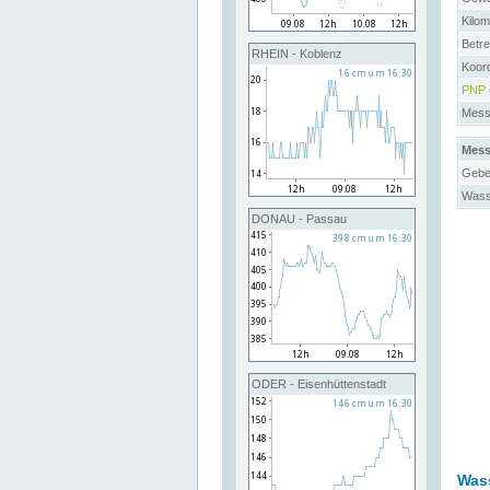
Kilo
Betre
RHEIN - Koblenz
Koor
PNP
Messs
Mess
Gebe
Wass
DONAU - Passau
ODER - Eisenhüttenstadt
Was