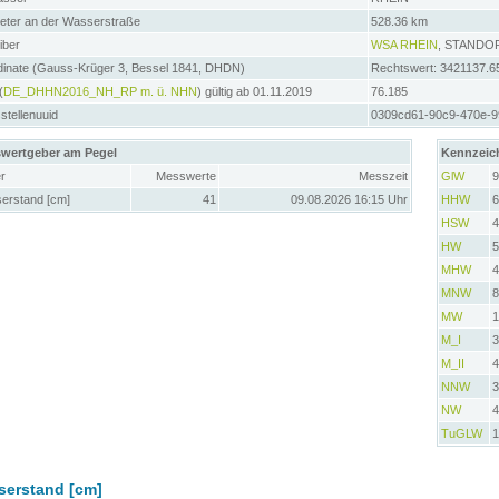
meter an der Wasserstraße
528.36 km
iber
WSA RHEIN
, STANDO
dinate (Gauss-Krüger 3, Bessel 1841, DHDN)
Rechtswert: 3421137.6
(
DE_DHHN2016_NH_RP m. ü. NHN
) gültig ab 01.11.2019
76.185
tellenuuid
0309cd61-90c9-470e-9
wertgeber am Pegel
Kennzeic
r
Messwerte
Messzeit
GlW
9
erstand [cm]
41
09.08.2026 16:15 Uhr
HHW
6
HSW
4
HW
5
MHW
4
MNW
8
MW
1
M_I
3
M_II
4
NNW
3
NW
4
TuGLW
1
serstand [cm]