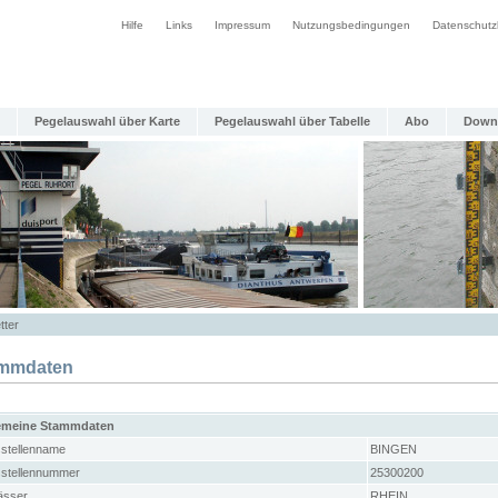
Hilfe
Links
Impressum
Nutzungsbedingungen
Datenschutz
Pegelauswahl über Karte
Pegelauswahl über Tabelle
Abo
Down
tter
mmdaten
emeine Stammdaten
stellenname
BINGEN
stellennummer
25300200
sser
RHEIN