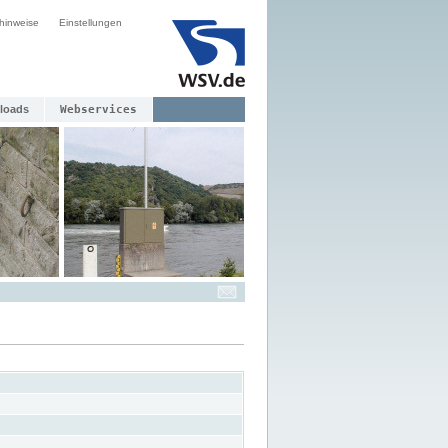
hinweise
Einstellungen
loads
Webservices