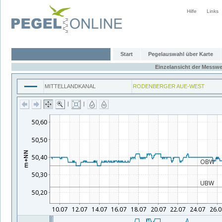
Hilfe
Links
Start
Pegelauswahl über Karte
Einzelansicht der Messwe
MITTELLANDKANAL
RODENBERGER AUE-WEST
|
|