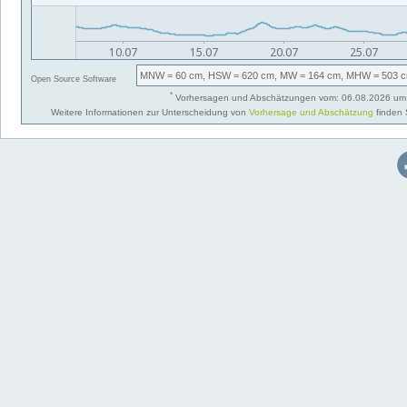
MNW
= 60 cm,
HSW
= 620 cm,
MW
= 164 cm,
MHW
= 503 c
Open Source Software
*
Vorhersagen und Abschätzungen vom: 06.08.2026 um 
Weitere Informationen zur Unterscheidung von
Vorhersage und Abschätzung
finden 