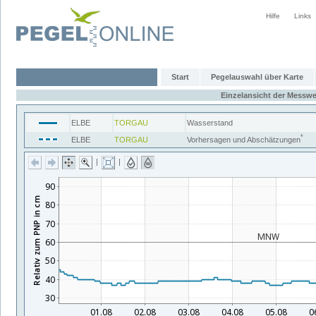
Hilfe
Links
Start
Pegelauswahl über Karte
Einzelansicht der Messwe
ELBE
TORGAU
Wasserstand
*
ELBE
TORGAU
Vorhersagen und Abschätzungen
|
|