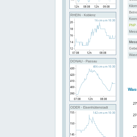
Kilo
Betre
RHEIN - Koblenz
Koord
PNP
Messs
Mess
Gebe
Wass
DONAU - Passau
Was
ODER - Eisenhüttenstadt