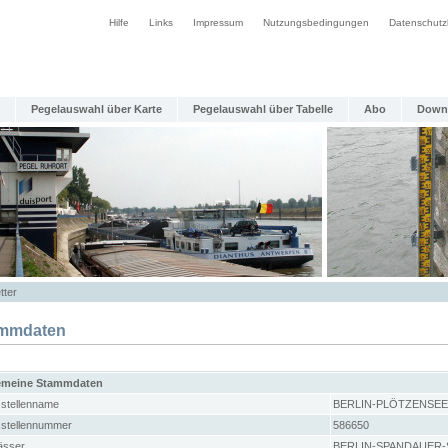
Hilfe
Links
Impressum
Nutzungsbedingungen
Datenschutz
Pegelauswahl über Karte
Pegelauswahl über Tabelle
Abo
Down
tter
mmdaten
emeine Stammdaten
stellenname
BERLIN-PLÖTZENSEE
stellennummer
586650
sser
BERLIN-SPANDAUER