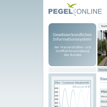
Start
Newsle
Sta
Elbe - Cuxhaven Steubenhöft
Allg
Mess
Mess
Gewä