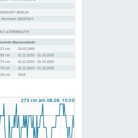
STANDORT BERLIN
; Hochwert: 5824740.0
a6c7-a7595982a779
hnende Wasserstände
371 cm
29.03.1940
292 cm
01.11.2010 - 31.10.2020
271 cm
01.11.2010 - 31.10.2020
274 cm
01.11.2010 - 31.10.2020
216 cm
1918