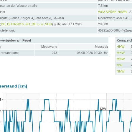
meter an der Wasserstraße
7.5 km
iber
WSA SPREE-HAVEL
, 
inate (Gauss-Krüger 4, Krassovski, S42/83)
Rechtswert: 4589941.0
(
DE_DHHN2016_NH_BE m. ü. NHN
) gültig ab 01.11.2019
28.000
tellenuuid
45721a68-566c-4e2a-
wertgeber am Pegel
Kennzeic
r
Messwerte
Messzeit
HHW
erstand [cm]
273
08.08.2026 10:30 Uhr
MHW
MNW
MW
NNW
serstand [cm]