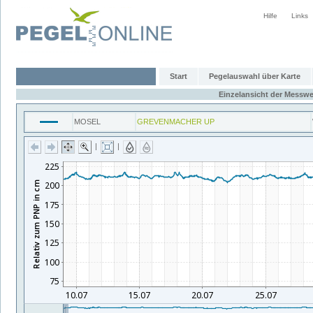
Hilfe
Links
Start
Pegelauswahl über Karte
Einzelansicht der Messwe
MOSEL
GREVENMACHER UP
|
|