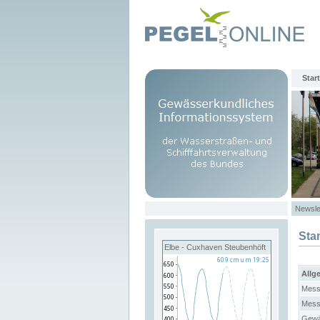
Start
Newsle
Sta
Elbe - Cuxhaven Steubenhöft
Allg
Mess
Mess
Gewä