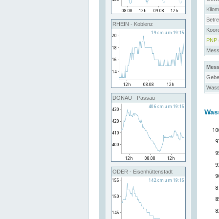
Kilo
Betre
RHEIN - Koblenz
Koor
PNP
Messs
Mess
Gebe
Wass
DONAU - Passau
Was
ODER - Eisenhüttenstadt