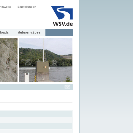
hinweise
Einstellungen
loads
Webservices