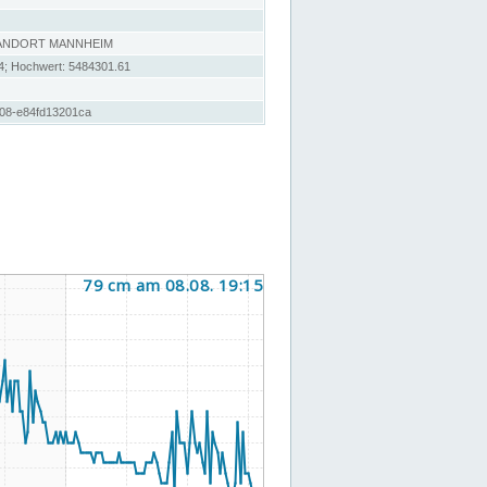
TANDORT MANNHEIM
4; Hochwert: 5484301.61
d08-e84fd13201ca