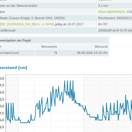
meter an der Wasserstraße
3.1 km
iber
WSA OBERRHEIN
, S
dinate (Gauss-Krüger 3, Bessel 1841, DHDN)
Rechtswert: 3461633.2
(
DE_DHHN2016_NH_BW m. ü. NHN
) gültig ab 18.07.2017
84.787
tellenuuid
25582d3f-dc5f-4c70-b
wertgeber am Pegel
r
Messwerte
Messzeit
erstand [cm]
79
08.08.2026 19:15 Uhr
serstand [cm]