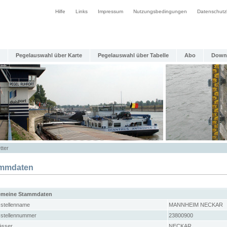
Hilfe
Links
Impressum
Nutzungsbedingungen
Datenschutz
Pegelauswahl über Karte
Pegelauswahl über Tabelle
Abo
Down
tter
mmdaten
emeine Stammdaten
stellenname
MANNHEIM NECKAR
stellennummer
23800900
sser
NECKAR