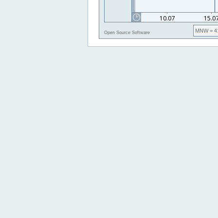
MNW
= 4
Open Source Software