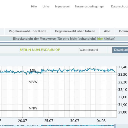
Hilfe
Links
Impressum
Nutzungsbedingungen
Datenschutz
Pegelauswahl über Karte
Pegelauswahl über Tabelle
Abo
Down
Einzelansicht der Messwerte (für eine Mehrfachansicht)
hier
klicken)
BERLIN-MÜHLENDAMM OP
Wasserstand
Download