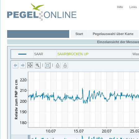
Hilfe
Links
Start
Pegelauswahl über Karte
Einzelansicht der Messwe
SAAR
SAARBRÜCKEN UP
Was
|
|