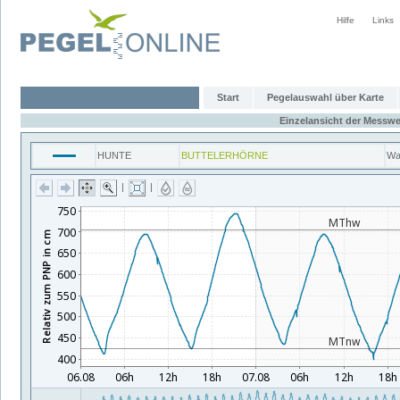
Hilfe
Links
Start
Pegelauswahl über Karte
Einzelansicht der Messwe
HUNTE
BUTTELERHÖRNE
Wa
|
|