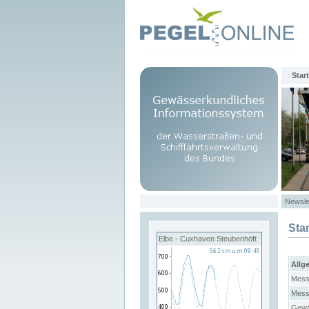
Start
Newsle
Sta
Elbe - Cuxhaven Steubenhöft
Allg
Mess
Mess
Gewä