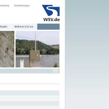
hinweise
Einstellungen
loads
Webservices