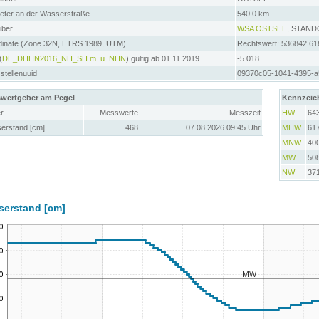
meter an der Wasserstraße
540.0 km
iber
WSA OSTSEE
, STAN
dinate (Zone 32N, ETRS 1989, UTM)
Rechtswert: 536842.61
(
DE_DHHN2016_NH_SH m. ü. NHN
) gültig ab 01.11.2019
-5.018
tellenuuid
09370c05-1041-4395-
wertgeber am Pegel
Kennzeic
r
Messwerte
Messzeit
HW
64
erstand [cm]
468
07.08.2026 09:45 Uhr
MHW
61
MNW
40
MW
50
NW
37
serstand [cm]