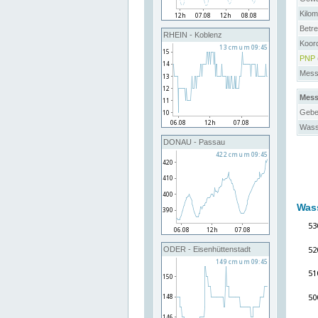
Kilo
Betre
RHEIN - Koblenz
Koor
PNP
Messs
Mess
Gebe
Wass
DONAU - Passau
Was
ODER - Eisenhüttenstadt