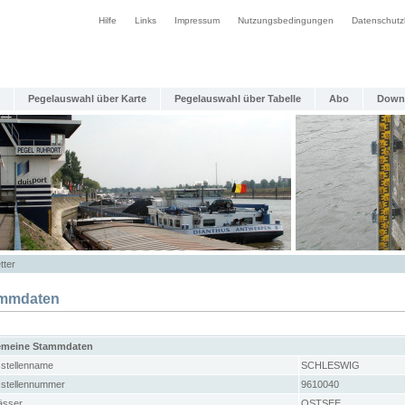
Hilfe
Links
Impressum
Nutzungsbedingungen
Datenschutz
Pegelauswahl über Karte
Pegelauswahl über Tabelle
Abo
Down
tter
mmdaten
emeine Stammdaten
stellenname
SCHLESWIG
stellennummer
9610040
sser
OSTSEE