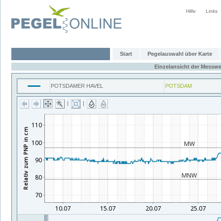
Hilfe
Links
Start
Pegelauswahl über Karte
Einzelansicht der Messwe
POTSDAMER HAVEL
POTSDAM
|
|