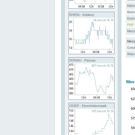
Kilo
Betre
RHEIN - Koblenz
Koor
PNP
Messs
Mess
Gebe
Wass
DONAU - Passau
Was
ODER - Eisenhüttenstadt