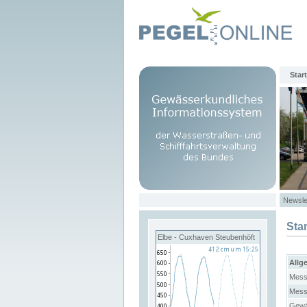
Start
Newsle
Sta
Elbe - Cuxhaven Steubenhöft
Allg
Mess
Mess
Gewä