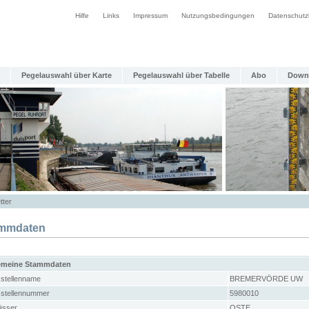
Hilfe
Links
Impressum
Nutzungsbedingungen
Datenschutz
Pegelauswahl über Karte
Pegelauswahl über Tabelle
Abo
Down
tter
mmdaten
emeine Stammdaten
stellenname
BREMERVÖRDE UW
stellennummer
5980010
sser
OSTE