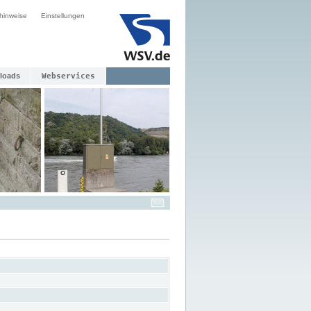
hinweise
Einstellungen
loads
Webservices