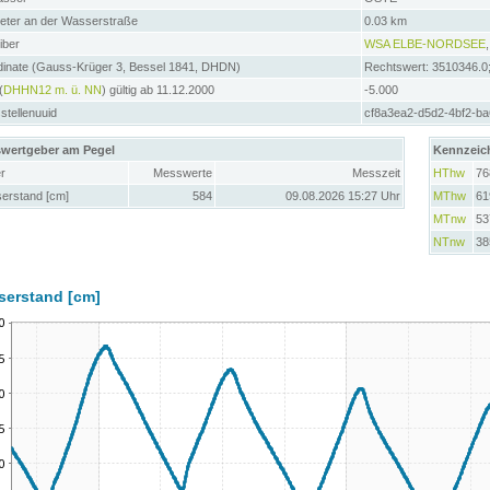
meter an der Wasserstraße
0.03 km
iber
WSA ELBE-NORDSEE
dinate (Gauss-Krüger 3, Bessel 1841, DHDN)
Rechtswert: 3510346.0
(
DHHN12 m. ü. NN
) gültig ab 11.12.2000
-5.000
tellenuuid
cf8a3ea2-d5d2-4bf2-b
wertgeber am Pegel
Kennzeic
r
Messwerte
Messzeit
HThw
76
erstand [cm]
584
09.08.2026 15:27 Uhr
MThw
61
MTnw
53
NTnw
38
serstand [cm]