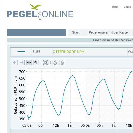
Hilfe
Links
Start
Pegelauswahl über Karte
Einzelansicht der Messwe
ELBE
OTTERNDORF MPM
Wa
|
|