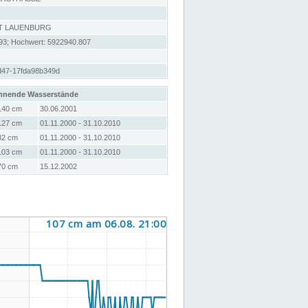
T LAUENBURG
93; Hochwert: 5922940.807
d47-17fda98b349d
hnende Wasserstände
140 cm
30.06.2001
127 cm
01.11.2000 - 31.10.2010
82 cm
01.11.2000 - 31.10.2010
103 cm
01.11.2000 - 31.10.2010
70 cm
15.12.2002