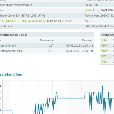
meter an der Wasserstraße
83.362 km
iber
WSA ELBE
, STANDOR
dinate (Zone 33N, ETRS 1989, UTM)
Rechtswert: 296007.32
(
DE_DHHN2016_NH_MV m. ü. NHN
) gültig ab 01.11.2019
46.611
tellenuuid
541c508a-00bf-4a9d-b
wertgeber am Pegel
Kennzeic
r
Messwerte
Messzeit
HHW
erstand [cm]
107
06.08.2026 21:00 Uhr
MHW
ertemperatur [°C]
23,1
06.08.2026 21:00 Uhr
MNW
MW
NNW
serstand [cm]