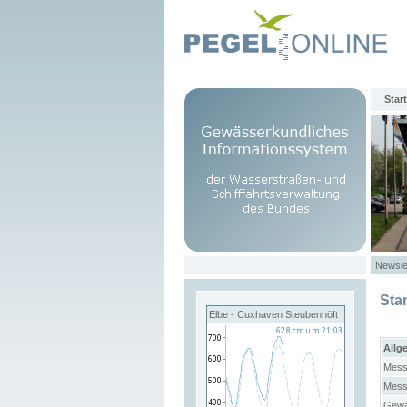
Start
Newsle
Sta
Elbe - Cuxhaven Steubenhöft
Allg
Mess
Mess
Gewä