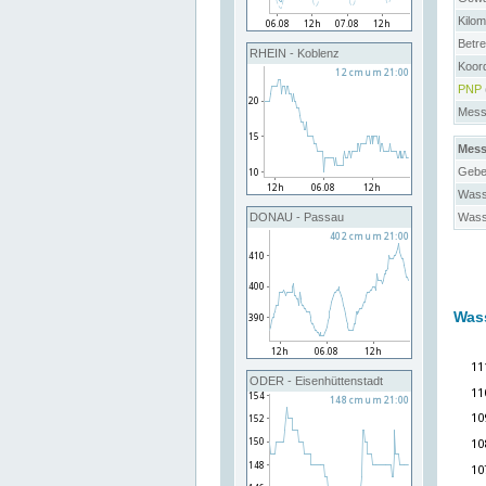
Kilo
Betre
RHEIN - Koblenz
Koor
PNP
Messs
Mess
Gebe
Wass
Wass
DONAU - Passau
Was
ODER - Eisenhüttenstadt