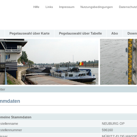
Hilfe
Links
Impressum
Nutzungsbedingungen
Datenschutz
Pegelauswahl über Karte
Pegelauswahl über Tabelle
Abo
Down
tter
mmdaten
emeine Stammdaten
stellenname
NEUBURG OP
stellennummer
596160
sser
MÜRITZ-ELDE-WASS