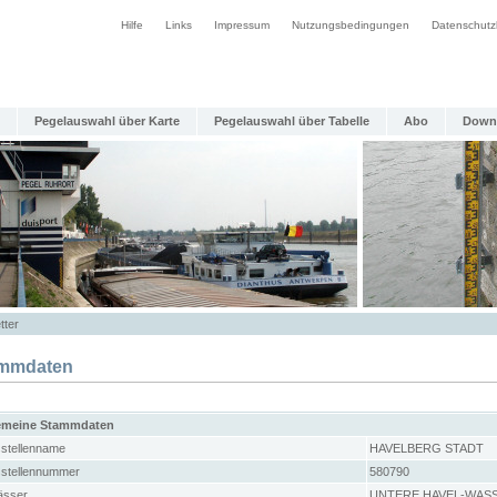
Hilfe
Links
Impressum
Nutzungsbedingungen
Datenschutz
Pegelauswahl über Karte
Pegelauswahl über Tabelle
Abo
Down
tter
mmdaten
emeine Stammdaten
stellenname
HAVELBERG STADT
stellennummer
580790
sser
UNTERE HAVEL-WAS