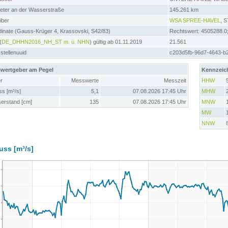
meter an der Wasserstraße
145.261 km
iber
WSA SPREE-HAVEL
, 
inate (Gauss-Krüger 4, Krassovski, S42/83)
Rechtswert: 4505288.0
(
DE_DHHN2016_NH_ST m. ü. NHN
) gültig ab 01.11.2019
21.561
tellenuuid
c203d5fb-96d7-4643-b
wertgeber am Pegel
Kennzeic
r
Messwerte
Messzeit
HHW
ss [m³/s]
5,1
07.08.2026 17:45 Uhr
MHW
erstand [cm]
135
07.08.2026 17:45 Uhr
MNW
MW
NNW
uss [m³/s]