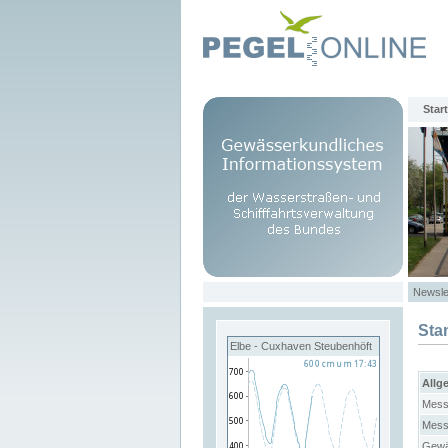
Start
Newsle
Sta
Elbe - Cuxhaven Steubenhöft
Allg
Mess
Mess
Gewä