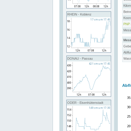
Kilo
Betre
RHEIN - Koblenz
Koord
PNP
Messs
Mess
Gebe
Abflu
Wass
DONAU - Passau
Abfl
ODER - Eisenhüttenstadt