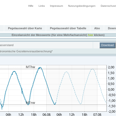
Hilfe
Links
Impressum
Nutzungsbedingungen
Datenschutz
Pegelauswahl über Karte
Pegelauswahl über Tabelle
Abo
Down
Einzelansicht der Messwerte (für eine Mehrfachansicht)
hier
klicken)
sserstand
Download
tronomische Gezeitenvorausberechnung*