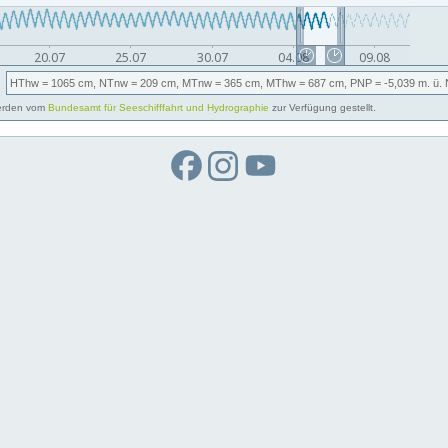
HThw
= 1065 cm,
NTnw
= 209 cm,
MTnw
= 365 cm,
MThw
= 687 cm,
PNP
= -5,039
m. ü.
rden vom
Bundesamt für Seeschifffahrt und Hydrographie
zur Verfügung gestellt.