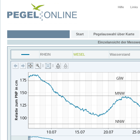
Hilfe
Links
Start
Pegelauswahl über Karte
Einzelansicht der Messwe
RHEIN
WESEL
Wasserstand
|
|