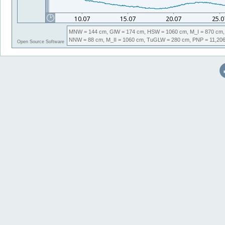
MNW
= 144 cm,
GlW
= 174 cm,
HSW
= 1060 cm,
M_I
= 870 cm,
NNW
= 88 cm,
M_II
= 1060 cm,
TuGLW
= 280 cm,
PNP
= 11,20
Open Source Software