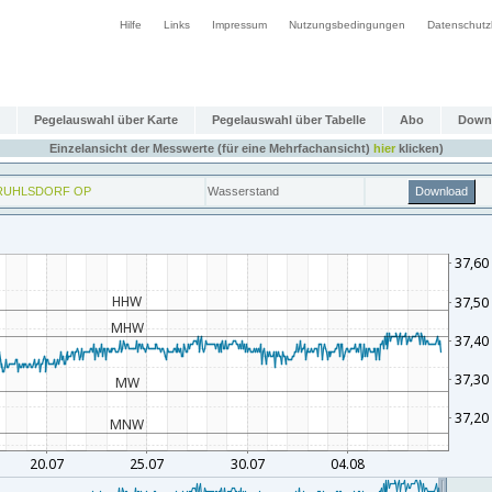
Hilfe
Links
Impressum
Nutzungsbedingungen
Datenschutz
Pegelauswahl über Karte
Pegelauswahl über Tabelle
Abo
Down
Einzelansicht der Messwerte (für eine Mehrfachansicht)
hier
klicken)
RUHLSDORF OP
Wasserstand
Download