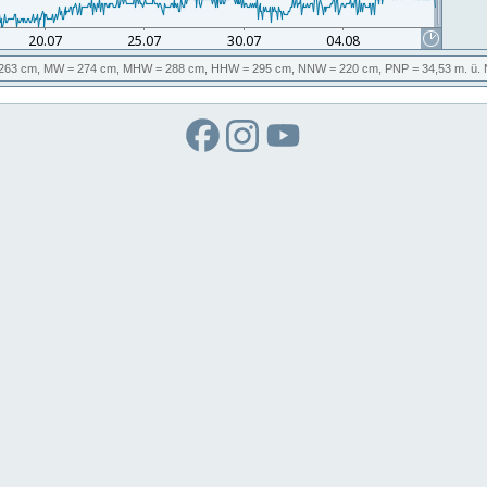
263 cm,
MW
= 274 cm,
MHW
= 288 cm,
HHW
= 295 cm,
NNW
= 220 cm,
PNP
= 34,53
m. ü.