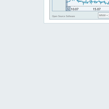
MNW
= 
Open Source Software