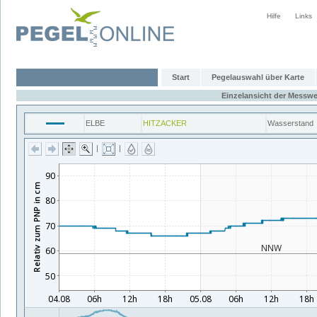
Hilfe
Links
Start
Pegelauswahl über Karte
Einzelansicht der Messwe
ELBE
HITZACKER
Wasserstand
|
|