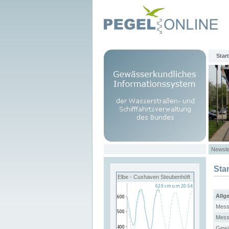
Start
Newsle
Sta
Elbe - Cuxhaven Steubenhöft
Allg
Mess
Mess
Gewä