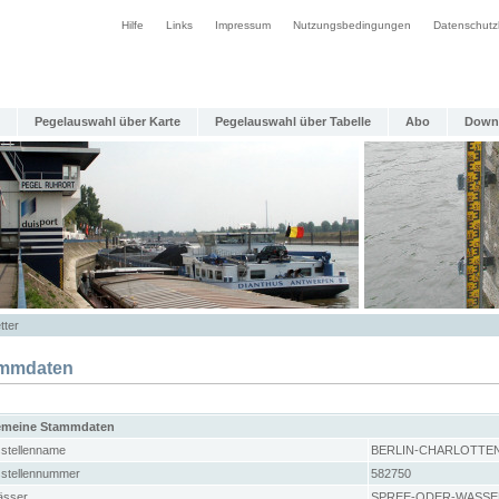
Hilfe
Links
Impressum
Nutzungsbedingungen
Datenschutz
Pegelauswahl über Karte
Pegelauswahl über Tabelle
Abo
Down
tter
mmdaten
emeine Stammdaten
stellenname
BERLIN-CHARLOTTE
stellennummer
582750
sser
SPREE-ODER-WASSE