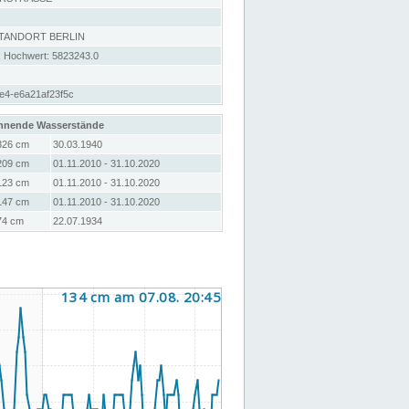
STANDORT BERLIN
; Hochwert: 5823243.0
e4-e6a21af23f5c
hnende Wasserstände
326 cm
30.03.1940
209 cm
01.11.2010 - 31.10.2020
123 cm
01.11.2010 - 31.10.2020
147 cm
01.11.2010 - 31.10.2020
74 cm
22.07.1934