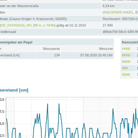
meter an der Wasserstraße
6.24 km
iber
WSA SPREE-HAVEL
, 
inate (Gauss-Krüger 4, Krassovski, S42/83)
Rechtswert: 4587164.0
(
DE_DHHN2016_NH_BB m. ü. NHN
) gültig ab 01.11.2019
27.990
tellenuuid
d89eb759-58c4-43f4-9f
wertgeber am Pegel
Kennzeic
r
Messwerte
Messzeit
HHW
erstand [cm]
134
07.08.2026 20:45 Uhr
MHW
MNW
MW
NNW
serstand [cm]