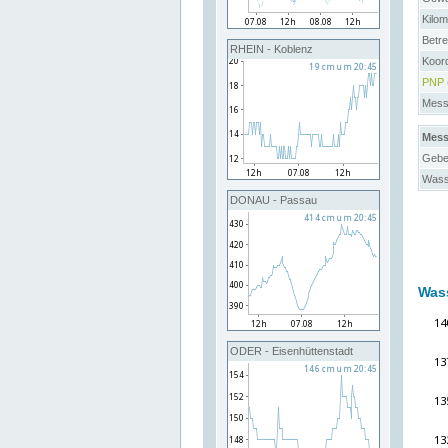
Kilo
Betre
RHEIN - Koblenz
Koord
PNP
Messs
Mess
Gebe
Wass
DONAU - Passau
Was
ODER - Eisenhüttenstadt