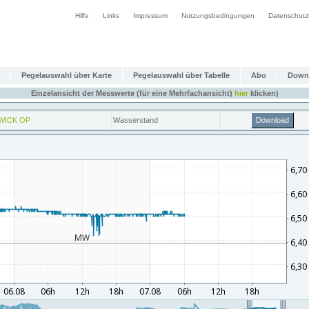
Hilfe
Links
Impressum
Nutzungsbedingungen
Datenschutz
Pegelauswahl über Karte
Pegelauswahl über Tabelle
Abo
Down
Einzelansicht der Messwerte (für eine Mehrfachansicht)
hier
klicken)
WICK OP
Wasserstand
Download