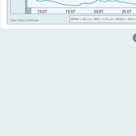
MNW
= 66 cm,
MW
= 170 cm,
MHW
= 440 c
Open Source Software