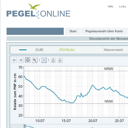
Hilfe
Links
Start
Pegelauswahl über Karte
Einzelansicht der Messwe
ELBE
ROSSLAU
Wasserstand
|
|