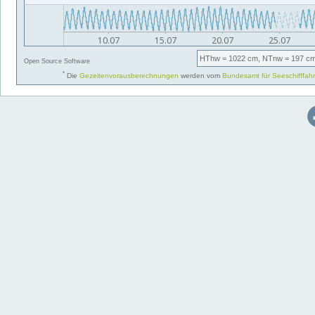
HThw
= 1022 cm,
NTnw
= 197 cm
Open Source Software
*
Die
Gezeitenvorausberechnungen
werden vom
Bundesamt für Seeschifffah