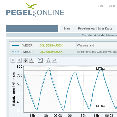
Hilfe
Links
Start
Pegelauswahl über Karte
Einzelansicht der Messwe
WESER
OSLEBSHAUSEN
Wasserstand
WESER
OSLEBSHAUSEN
Astronomische Gezeitenvorau
|
|