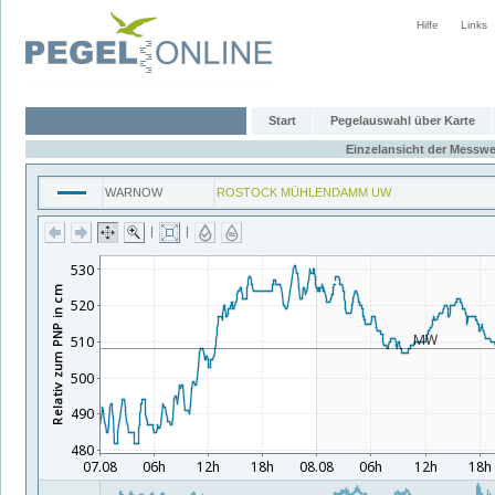
Hilfe
Links
Start
Pegelauswahl über Karte
Einzelansicht der Messwe
WARNOW
ROSTOCK MÜHLENDAMM UW
|
|