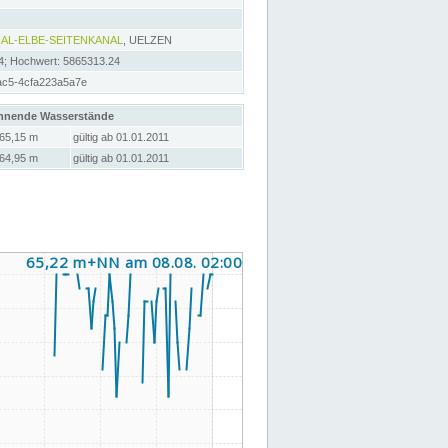
AL-ELBE-SEITENKANAL
, UELZEN
4; Hochwert: 5865313.24
ac5-4cfa223a5a7e
hnende Wasserstände
65,15 m
gültig ab 01.01.2011
64,95 m
gültig ab 01.01.2011