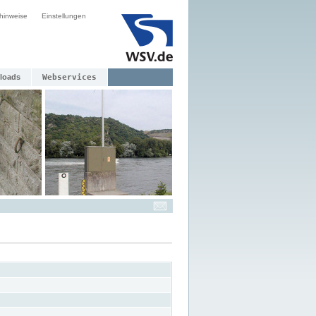
hinweise
Einstellungen
loads
Webservices