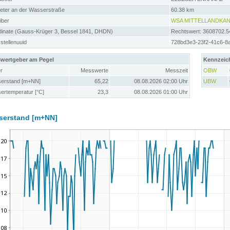
meter an der Wasserstraße
60.38 km
iber
WSA MITTELLANDKAN
dinate (Gauss-Krüger 3, Bessel 1841, DHDN)
Rechtswert: 3608702.5
tellenuuid
728bd3e3-23f2-41c6-8
wertgeber am Pegel
Kennzeic
r
Messwerte
Messzeit
OBW
erstand [m+NN]
65,22
08.08.2026 02:00 Uhr
UBW
ertemperatur [°C]
23,3
08.08.2026 01:00 Uhr
serstand [m+NN]