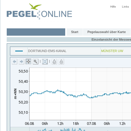
Hilfe
Links
Start
Pegelauswahl über Karte
Einzelansicht der Messwe
DORTMUND-EMS-KANAL
MÜNSTER UW
|
|