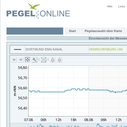
Hilfe
Links
Start
Pegelauswahl über Karte
Einzelansicht der Messwe
DORTMUND-EMS-KANAL
HENRICHENBURG UW
|
|