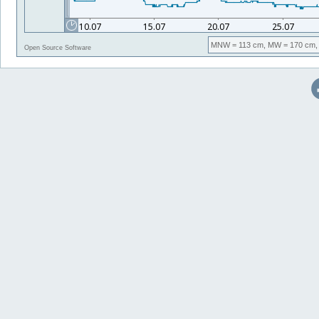
MNW
= 113 cm,
MW
= 170 cm,
Open Source Software