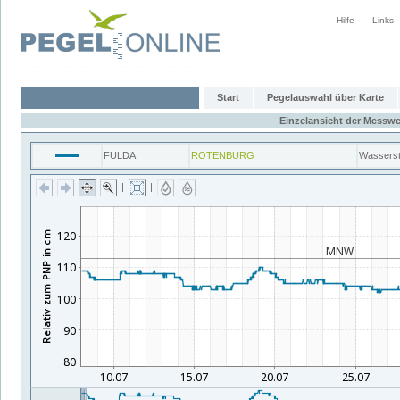
Hilfe
Links
Start
Pegelauswahl über Karte
Einzelansicht der Messwe
FULDA
ROTENBURG
Wassers
|
|