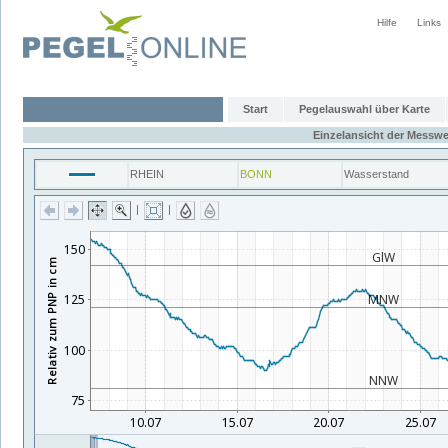
Hilfe
Links
Start
Pegelauswahl über Karte
Einzelansicht der Messwe
RHEIN
BONN
Wasserstand
|
|