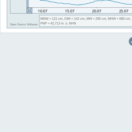
MNW
= 121 cm,
GlW
= 142 cm,
MW
= 290 cm,
MHW
= 680 cm,
PNP
= 42,713
m. ü. NHN
Open Source Software