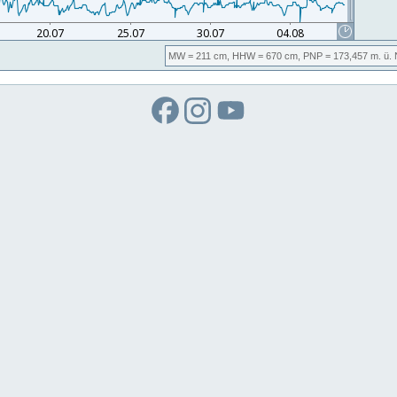
MW
= 211 cm,
HHW
= 670 cm,
PNP
= 173,457
m. ü.