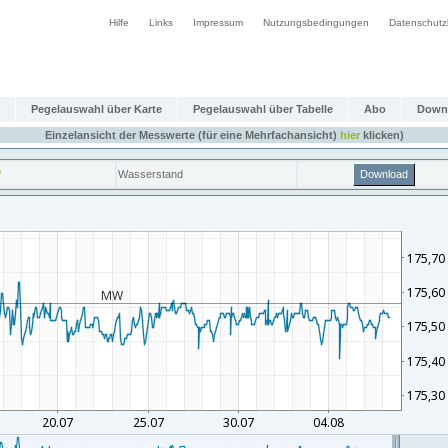
Hilfe
Links
Impressum
Nutzungsbedingungen
Datenschutz
Pegelauswahl über Karte
Pegelauswahl über Tabelle
Abo
Down
Einzelansicht der Messwerte (für eine Mehrfachansicht)
hier
klicken)
P
Wasserstand
Download