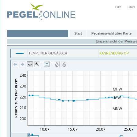
Hilfe
Links
Start
Pegelauswahl über Karte
Einzelansicht der Messwe
TEMPLINER GEWÄSSER
KANNENBURG OP
|
|