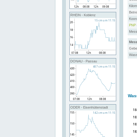
Kilo
Betre
RHEIN - Koblenz
Koor
PNP
Messs
Mess
Gebe
Wass
DONAU - Passau
Was
ODER - Eisenhüttenstadt