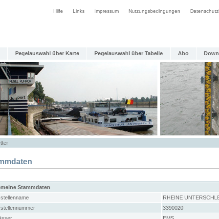
Hilfe
Links
Impressum
Nutzungsbedingungen
Datenschutz
Pegelauswahl über Karte
Pegelauswahl über Tabelle
Abo
Down
tter
mmdaten
emeine Stammdaten
stellenname
RHEINE UNTERSCHL
stellennummer
3390020
sser
EMS