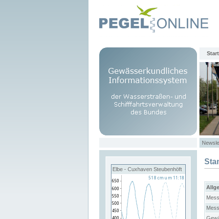
Start
Newsle
Sta
Elbe - Cuxhaven Steubenhöft
Allg
Mess
Mess
Gewä