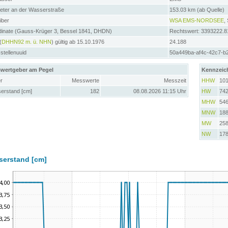
meter an der Wasserstraße
153.03 km (ab Quelle)
iber
WSA EMS-NORDSEE
,
dinate (Gauss-Krüger 3, Bessel 1841, DHDN)
Rechtswert: 3393222.8
(
DHHN92 m. ü. NHN
) gültig ab 15.10.1976
24.188
tellenuuid
50a449ba-af4c-42c7-b
wertgeber am Pegel
Kennzeic
r
Messwerte
Messzeit
HHW
10
erstand [cm]
182
08.08.2026 11:15 Uhr
HW
74
MHW
54
MNW
18
MW
25
NW
17
serstand [cm]