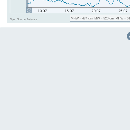
MNW
= 474 cm,
MW
= 528 cm,
MHW
= 61
Open Source Software