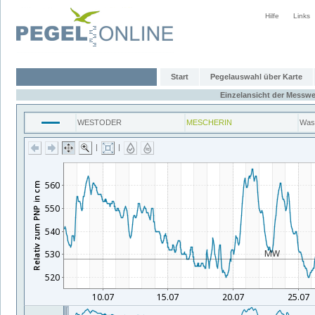
Hilfe
Links
Start
Pegelauswahl über Karte
Einzelansicht der Messwe
WESTODER
MESCHERIN
Was
|
|