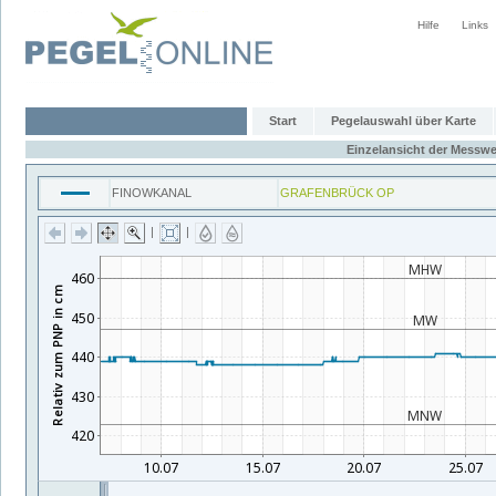
Hilfe
Links
Start
Pegelauswahl über Karte
Einzelansicht der Messwe
FINOWKANAL
GRAFENBRÜCK OP
|
|