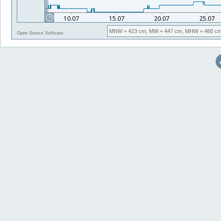
MNW
= 423 cm,
MW
= 447 cm,
MHW
= 460 cm
Open Source Software