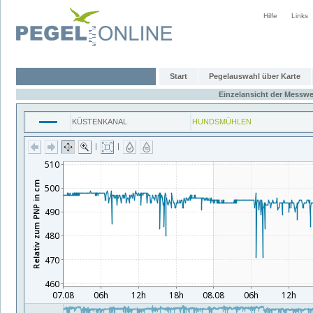
Hilfe
Links
Start
Pegelauswahl über Karte
Einzelansicht der Messwe
KÜSTENKANAL
HUNDSMÜHLEN
|
|