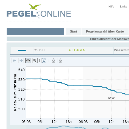
Hilfe
Links
Start
Pegelauswahl über Karte
Einzelansicht der Messwe
OSTSEE
ALTHAGEN
Wasserst
|
|