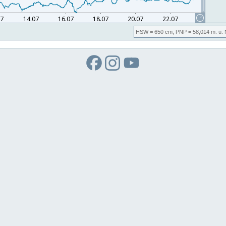
HSW
= 650 cm,
PNP
= 58,014
m. ü.