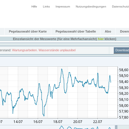
Hilfe
Links
Impressum
Nutzungsbedingungen
Datenschutz
Pegelauswahl über Karte
Pegelauswahl über Tabelle
Abo
Down
Einzelansicht der Messwerte (für eine Mehrfachansicht)
hier
klicken)
erstand:
Wartungsarbeiten. Wasserstände unplausibel
Downloa