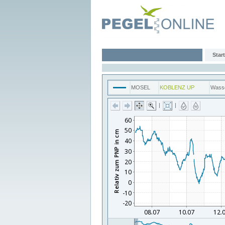
Start
MOSEL
KOBLENZ UP
Wass
|
|