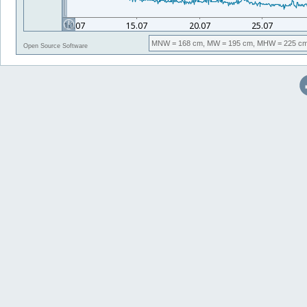
MNW
= 168 cm,
MW
= 195 cm,
MHW
= 225 cm
Open Source Software