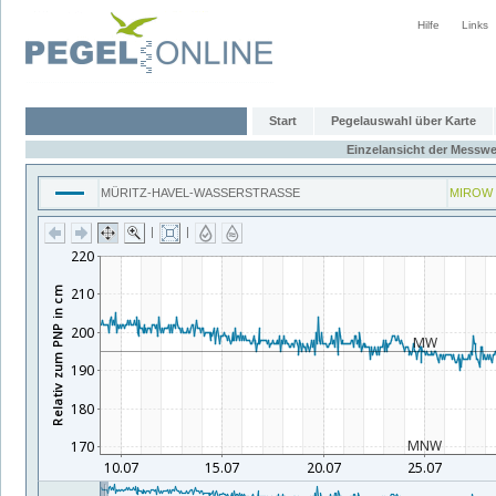
Hilfe
Links
Start
Pegelauswahl über Karte
Einzelansicht der Messwe
MÜRITZ-HAVEL-WASSERSTRASSE
MIROW
|
|