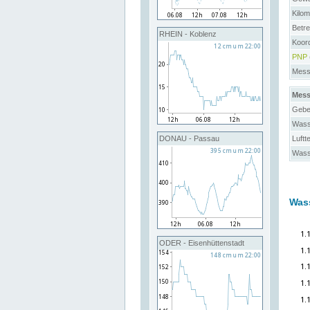
Kilo
Betre
RHEIN - Koblenz
Koor
PNP
Messs
Mess
Gebe
Wass
Luftt
DONAU - Passau
Wass
Was
ODER - Eisenhüttenstadt