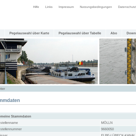
Hilfe
Links
Impressum
Nutzungsbedingungen
Datenschutz
Pegelauswahl über Karte
Pegelauswahl über Tabelle
Abo
Down
tter
mmdaten
emeine Stammdaten
stellenname
MÖLLN
stellennummer
9660050
sser
ELBE-LÜBECK-KANAL