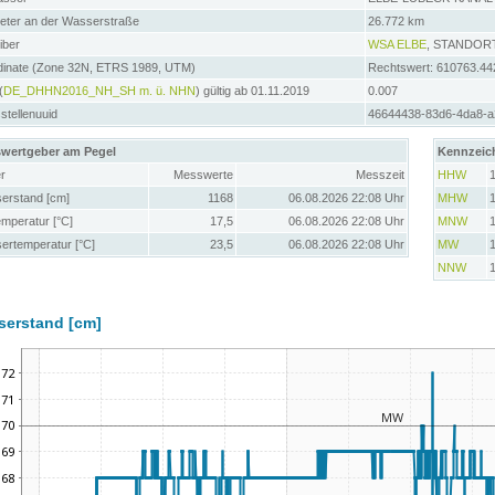
meter an der Wasserstraße
26.772 km
iber
WSA ELBE
, STANDOR
dinate (Zone 32N, ETRS 1989, UTM)
Rechtswert: 610763.44
(
DE_DHHN2016_NH_SH m. ü. NHN
) gültig ab 01.11.2019
0.007
tellenuuid
46644438-83d6-4da8-
wertgeber am Pegel
Kennzeic
r
Messwerte
Messzeit
HHW
erstand [cm]
1168
06.08.2026 22:08 Uhr
MHW
emperatur [°C]
17,5
06.08.2026 22:08 Uhr
MNW
ertemperatur [°C]
23,5
06.08.2026 22:08 Uhr
MW
NNW
serstand [cm]