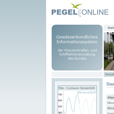
Start
Newsle
Sta
Elbe - Cuxhaven Steubenhöft
Allg
Mess
Mess
Gewä