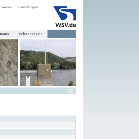
hinweise
Einstellungen
loads
Webservices