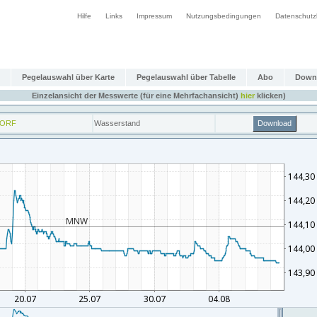
Hilfe
Links
Impressum
Nutzungsbedingungen
Datenschutz
Pegelauswahl über Karte
Pegelauswahl über Tabelle
Abo
Down
Einzelansicht der Messwerte (für eine Mehrfachansicht)
hier
klicken)
DORF
Wasserstand
Download