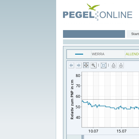
Start
WERRA
ALLEN
|
|