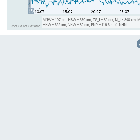
MNW
= 107 cm,
HSW
= 370 cm,
ZS_I
= 89 cm,
M_I
= 300 cm,
HHW
= 622 cm,
NNW
= 80 cm,
PNP
= 119,6
m. ü. NHN
Open Source Software