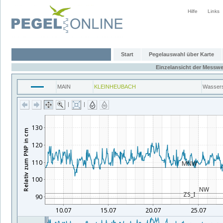
Hilfe
Links
Start
Pegelauswahl über Karte
Einzelansicht der Messwe
MAIN
KLEINHEUBACH
Wasser
|
|