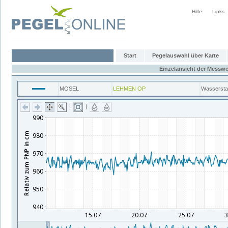
Hilfe
Links
Start
Pegelauswahl über Karte
Einzelansicht der Messwe
MOSEL
LEHMEN OP
Wasserst
|
|