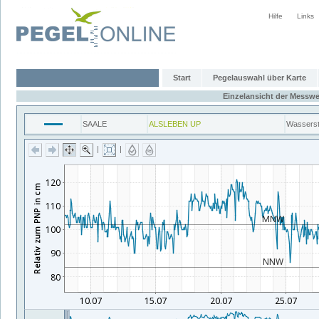
Hilfe
Links
Start
Pegelauswahl über Karte
Einzelansicht der Messwe
SAALE
ALSLEBEN UP
Wassers
|
|