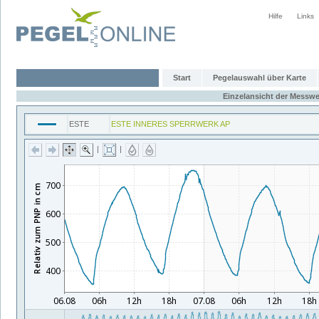
Hilfe
Links
Start
Pegelauswahl über Karte
Einzelansicht der Messwe
ESTE
ESTE INNERES SPERRWERK AP
|
|