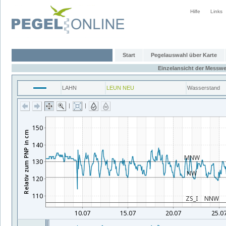
Hilfe
Links
Start
Pegelauswahl über Karte
Einzelansicht der Messwe
LAHN
LEUN NEU
Wasserstand
|
|