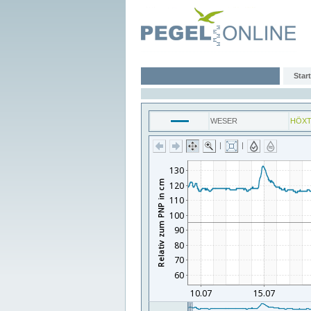
Start
WESER
HÖX
|
|