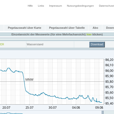
Hilfe
Links
Impressum
Nutzungsbedingungen
Datenschutz
Pegelauswahl über Karte
Pegelauswahl über Tabelle
Abo
Down
Einzelansicht der Messwerte (für eine Mehrfachansicht)
hier
klicken)
TER
Wasserstand
Download