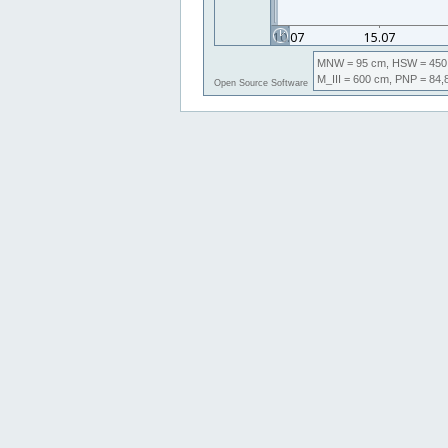
MNW
= 95 cm,
HSW
= 450
M_III
= 600 cm,
PNP
= 84,
Open Source Software