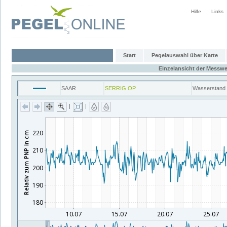
Hilfe
Links
Start
Pegelauswahl über Karte
Einzelansicht der Messwe
SAAR
SERRIG OP
Wasserstand
|
|